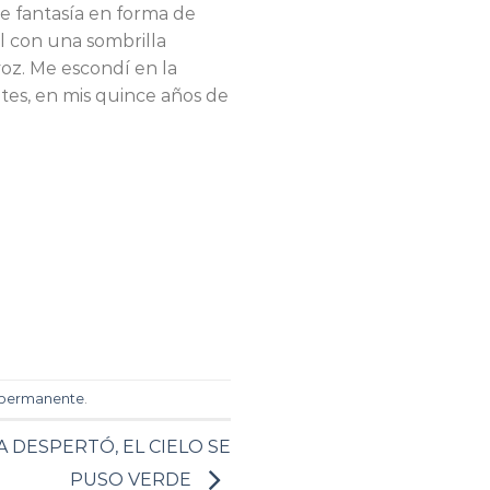
de fantasía en forma de
ol con una sombrilla
voz. Me escondí en la
ntes, en mis quince años de
 permanente
.
DESPERTÓ, EL CIELO SE
PUSO VERDE