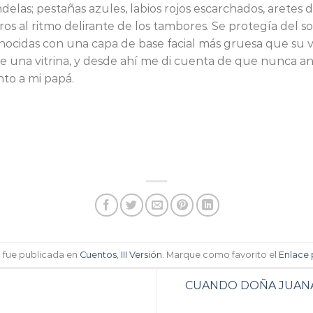
delas; pestañas azules, labios rojos escarchados, aretes 
ros al ritmo delirante de los tambores. Se protegía del s
conocidas con una capa de base facial más gruesa que su 
 de una vitrina, y desde ahí me di cuenta de que nunca a
nto a mi papá.
a fue publicada en
Cuentos
,
III Versión
. Marque como favorito el
Enlace
CUANDO DOÑA JUANA 