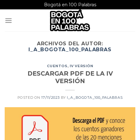
Saltar
Bogotá en 100 Palabras
al
contenido
ARCHIVOS DEL AUTOR:
I_A_BOGOTA_100_PALABRAS
CUENTOS
,
IV VERSIÓN
DESCARGAR PDF DE LA IV
VERSIÓN
POSTED ON
17/11/2023
BY
I_A_BOGOTA_100_PALABRAS