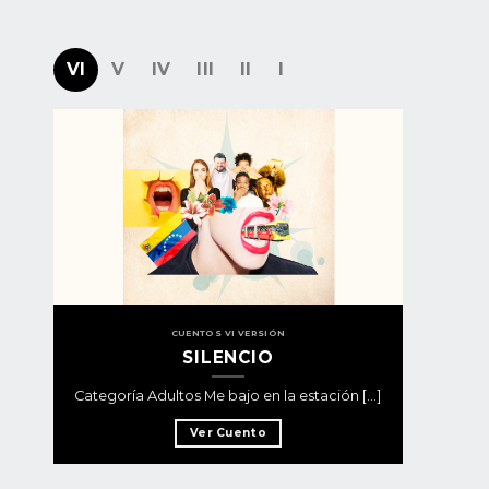
VI
V
IV
III
II
I
CUENTOS VI VERSIÓN
SILENCIO
Categoría Adultos Me bajo en la estación [...]
Ver Cuento